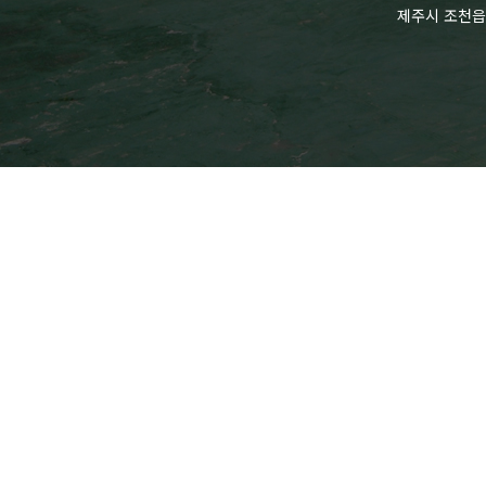
제주시 조천읍 와흘