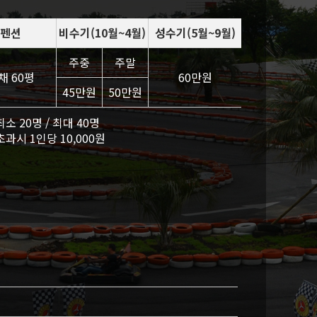
펜션
비수기(10월~4월)
성수기(5월~9월)
주중
주말
채 60평
60만원
45만원
50만원
최소 20명 / 최대 40명
 초과시 1인당 10,000원