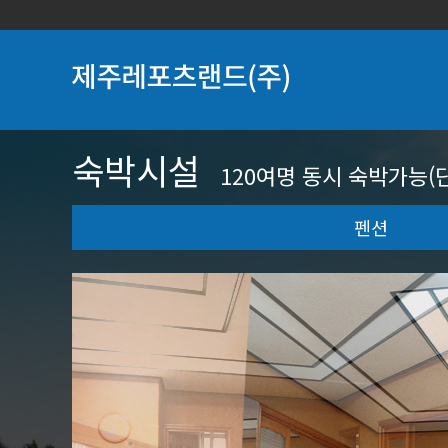
숙박시설
120여명 동시 숙박가능(단
펜션