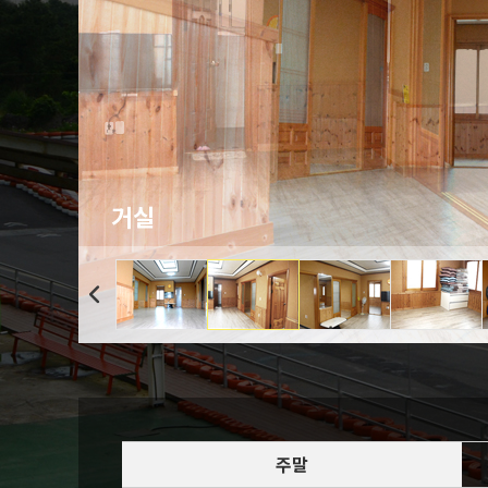
거실
거실
주말