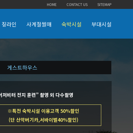
HOME
CONTACT US
SITEMAP
짚라인
사계절썰매
숙박시설
부대시설
게스트하우스
“버저비터 전지 훈련” 촬영 외 다수촬영
※특전 숙박시설 이용고객 50%할인
(단 산악버기카,서바이벌40%할인)