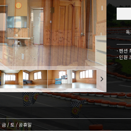
독
· 펜션 
· 인원
금 / 토 / 공휴일